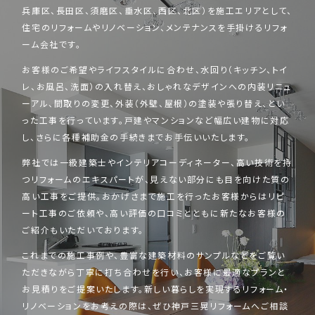
兵庫区、長田区、須磨区、垂水区、西区、北区）を施工エリアとして、
住宅のリフォームやリノベーション、メンテナンスを手掛けるリフォ
ーム会社です。
お客様のご希望やライフスタイルに合わせ、水回り（キッチン、トイ
レ、お風呂、洗面）の入れ替え、おしゃれなデザインへの内装リニュ
ーアル、間取りの変更、外装（外壁、屋根）の塗装や張り替え、とい
った工事を行っています。戸建やマンションなど幅広い建物に対応
し、さらに各種補助金の手続きまでお手伝いいたします。
弊社では一級建築士やインテリアコーディネーター、高い技術を持
つリフォームのエキスパートが、見えない部分にも目を向けた質の
高い工事をご提供。おかげさまで施工を行ったお客様からはリピ
ート工事のご依頼や、高い評価の口コミとともに新たなお客様の
ご紹介もいただいております。
これまでの施工事例や、豊富な建築材料のサンプルなどをご覧い
ただきながら丁寧に打ち合わせを行い、お客様に最適なプランと
お見積りをご提案いたします。新しい暮らしを実現するリフォーム・
リノベーションをお考えの際は、ぜひ神戸三晃リフォームへご相談