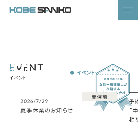
swipe
目に見える感動から
目に見えない安心まで
EVENT
神戸市須磨区
リフォーム・リノベーション
イベント一覧を見る
イベント
開催前
2026/7/29
予
夏季休業のお知らせ
「
相