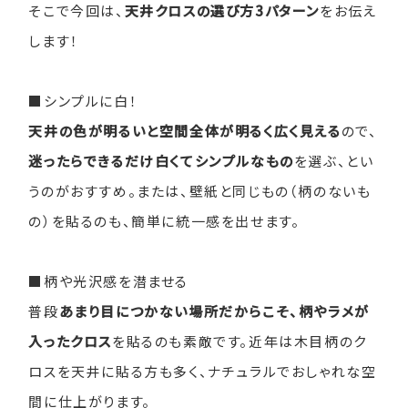
そこで今回は、
天井クロスの選び方3パターン
をお伝え
します！
■シンプルに白！
天井の色が明るいと空間全体が明るく広く見える
ので、
迷ったらできるだけ白くてシンプルなもの
を選ぶ、とい
うのがおすすめ。または、壁紙と同じもの（柄のないも
の）を貼るのも、簡単に統一感を出せます。
■柄や光沢感を潜ませる
普段
あまり目につかない場所だからこそ、柄やラメが
入ったクロス
を貼るのも素敵です。近年は木目柄のク
ロスを天井に貼る方も多く、ナチュラルでおしゃれな空
間に仕上がります。