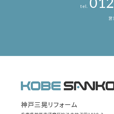
012
tel.
営
神戸三晃リフォーム