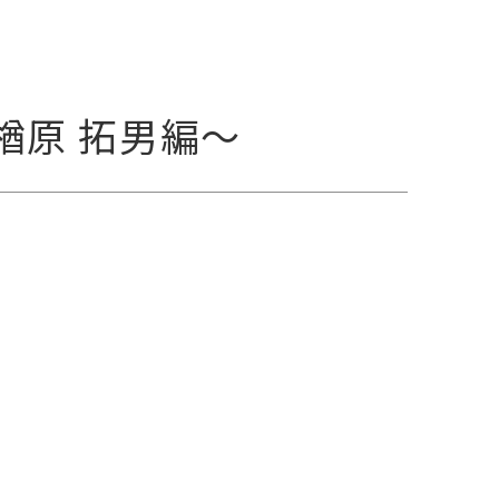
楢原 拓男編〜