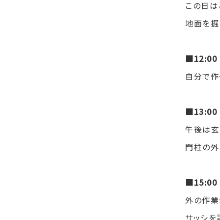
この日は
地面を掘
■12:0
自分で作
■13:
午後は玄
門柱の外
■15:0
外の作業
サッシを