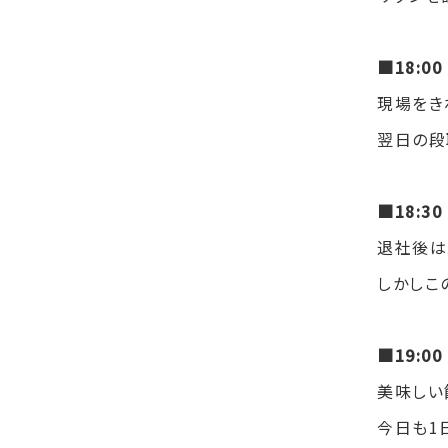
■18:0
現場をき
翌日の段
■18:3
退社後は
しかしこ
■19:0
美味しい
今日も
1