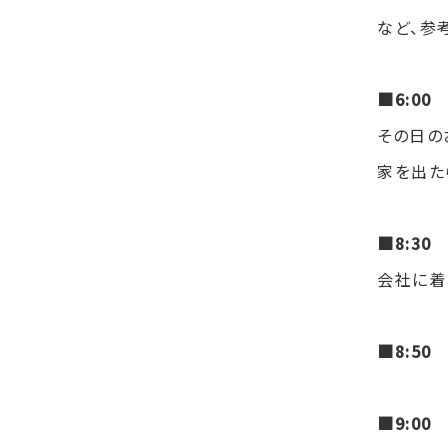
など、参
■6:00
その日の
家を出た
■8:30
会社に着
■8:5
■9:00