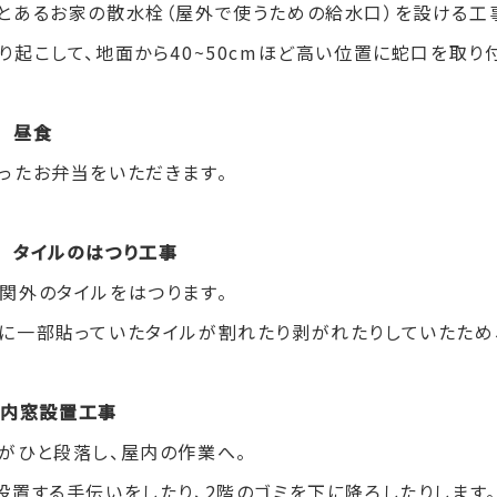
とあるお家の散水栓（屋外で使うための給水口）を設ける工
り起こして、地面から
40~50cm
ほど高い位置に蛇口を取り付
0 昼食
ったお弁当をいただきます。
00 タイルのはつり工事
関外のタイルをはつります。
に一部貼っていたタイルが割れたり剥がれたりしていたため
0 内窓設置工事
がひと段落し、屋内の作業へ。
設置する手伝いをしたり、
2
階のゴミを下に降ろしたりします。