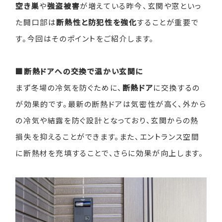
空き巣
や
強盗被害
が増えている昨今、玄関や窓といっ
た開口部は
断熱性と防犯性を強化
することが重要で
す。今回はそのポイントをご紹介します。
■断熱ドアへの交換で温かい玄関に
まず冬場の冷気を防ぐために、
断熱ドア
に交換するの
が効果的です。最新の断熱ドアは気密性が高く、外から
の冷気や結露を防ぐ設計となっており、玄関からの熱
損失を抑えることができます。また、エントランス空間
に断熱材を充填することで、さらに効果が向上します。