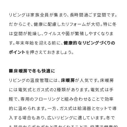
リビングは家族全員が集まり、長時間過ごす空間です。
だからこそ、健康に配慮したリフォームが大切。特に冬
は空間が乾燥し、ウイルスや菌が繁殖しやすくなりま
す。年末年始を迎える前に、
健康的なリビングづくりの
ポイント
を押さえておきましょう。
■床暖房で冬も快適に
リビングの温度管理には、
床暖房
が人気です。床暖房
には電気式とガス式の
2
種類があります。電気式は手
軽で、専用のフローリングと組み合わせることで効率
的に温められます。一方、ガス式は給湯器とセットで導
入する場合もあり、広いリビングに適しています。冬で
も足元からポカポカと温かくなることで、快適で健康的