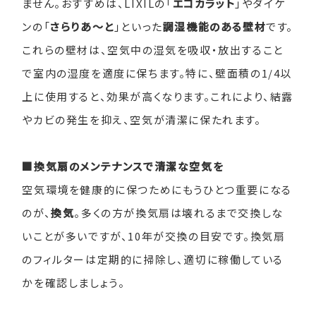
ません。おすすめは、
LIXIL
の「
エコカラット
」やダイケ
ンの「
さらりあ〜と
」といった
調湿機能のある壁材
です。
これらの壁材は、空気中の湿気を吸収・放出すること
で室内の湿度を適度に保ちます。特に、壁面積の
1/4
以
上に使用すると、効果が高くなります。これにより、結露
やカビの発生を抑え、空気が清潔に保たれます。
■換気扇のメンテナンスで清潔な空気を
空気環境を健康的に保つためにもうひとつ重要になる
のが、
換気
。多くの方が換気扇は壊れるまで交換しな
いことが多いですが、
10
年が交換の目安です。換気扇
のフィルターは定期的に掃除し、適切に稼働している
かを確認しましょう。